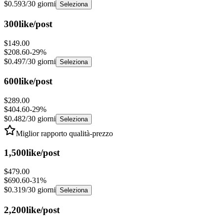
300
like/post
$149.00
$208.60
-
29
%
$0.497
/30 giorni
Seleziona
600
like/post
$289.00
$404.60
-
29
%
$0.482
/30 giorni
Seleziona
Miglior rapporto qualità-prezzo
1,500
like/post
$479.00
$690.60
-
31
%
$0.319
/30 giorni
Seleziona
2,200
like/post
$629.00