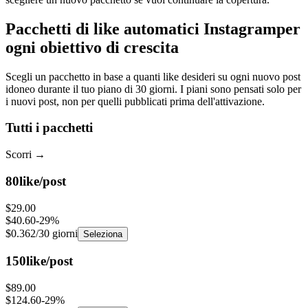
Pacchetti di like automatici Instagram
per
ogni obiettivo di crescita
Scegli un pacchetto in base a quanti like desideri su ogni nuovo post
idoneo durante il tuo piano di 30 giorni. I piani sono pensati solo per
i nuovi post, non per quelli pubblicati prima dell'attivazione.
Tutti i pacchetti
Scorri
→
80
like/post
$29.00
$40.60
-
29
%
$0.362
/30 giorni
Seleziona
150
like/post
$89.00
$124.60
-
29
%
$0.593
/30 giorni
Seleziona