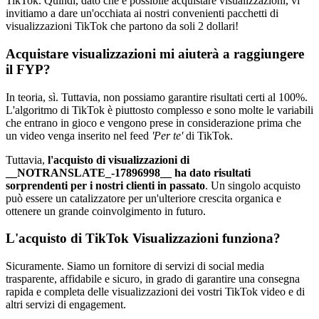
TikTok. Quindi, dato che è possibile acquistare visualizzazioni, vi
invitiamo a dare un'occhiata ai nostri convenienti pacchetti di
visualizzazioni TikTok che partono da soli 2 dollari!
Acquistare visualizzazioni mi aiuterà a raggiungere
il FYP?
In teoria, sì. Tuttavia, non possiamo garantire risultati certi al 100%.
L'algoritmo di TikTok è piuttosto complesso e sono molte le variabili
che entrano in gioco e vengono prese in considerazione prima che
un video venga inserito nel feed
'Per te'
di TikTok.
Tuttavia,
l'acquisto di visualizzazioni di
__NOTRANSLATE_-17896998__ ha dato risultati
sorprendenti per i nostri clienti in passato
. Un singolo acquisto
può essere un catalizzatore per un'ulteriore crescita organica e
ottenere un grande coinvolgimento in futuro.
L'acquisto di TikTok Visualizzazioni funziona?
Sicuramente. Siamo un fornitore di servizi di social media
trasparente, affidabile e sicuro, in grado di garantire una consegna
rapida e completa delle visualizzazioni dei vostri TikTok video e di
altri servizi di engagement.