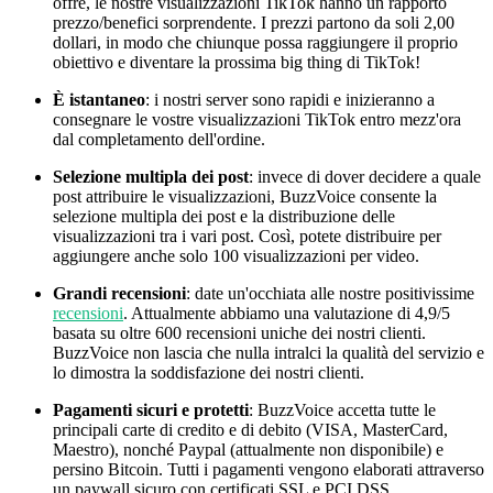
offre, le nostre visualizzazioni TikTok hanno un rapporto
prezzo/benefici sorprendente. I prezzi partono da soli 2,00
dollari, in modo che chiunque possa raggiungere il proprio
obiettivo e diventare la prossima big thing di TikTok!
È istantaneo
: i nostri server sono rapidi e inizieranno a
consegnare le vostre visualizzazioni TikTok entro mezz'ora
dal completamento dell'ordine.
Selezione multipla dei post
: invece di dover decidere a quale
post attribuire le visualizzazioni, BuzzVoice consente la
selezione multipla dei post e la distribuzione delle
visualizzazioni tra i vari post. Così, potete distribuire per
aggiungere anche solo 100 visualizzazioni per video.
Grandi recensioni
: date un'occhiata alle nostre positivissime
recensioni
. Attualmente abbiamo una valutazione di 4,9/5
basata su oltre 600 recensioni uniche dei nostri clienti.
BuzzVoice non lascia che nulla intralci la qualità del servizio e
lo dimostra la soddisfazione dei nostri clienti.
Pagamenti sicuri e protetti
: BuzzVoice accetta tutte le
principali carte di credito e di debito (VISA, MasterCard,
Maestro), nonché Paypal (attualmente non disponibile) e
persino Bitcoin. Tutti i pagamenti vengono elaborati attraverso
un paywall sicuro con certificati SSL e PCI DSS.