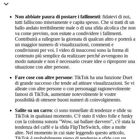
Non abbiate paura di postare i fallimenti
: fidatevi di noi,
tutti falliscono miseramente e capita spesso. Che si tratti di un
ballo andato terribilmente male o di una sfida alcolica che non
va come previsto, non esitate a condividere i fallimenti.
Contribuirà a rallegrare la giornata di qualcun altro e porterà a
un maggior numero di visualizzazioni, commenti e
condivisioni per voi. I video di insuccessi sono la forma di
contenuto più semplice da realizzare perché avvengono in
modo naturale e non è necessario creare idee o riproporre una
situazione con altre persone.
Fare cose con altre persone
: TikTok ha una funzione Duet
di grande successo che tende ad attirare visualizzazioni. Se vi
alleate con altre persone o con personaggi ragionevolmente
famosi di TikTok, aumentate notevolmente le vostre
possibilità di ottenere buoni numeri di coinvolgimento.
Salite su un carro
: ci sono tonnellate di tendenze e sfide su
TikTok in qualsiasi momento. C'è stato il video folle e funky
con la colonna sonora "Wow, sai ballare davvero", c'è stata la
tendenza del caffè e la sfida FlipTheSwitch, oltre a molte
altre. Nel momento in cui state leggendo questo articolo,
TikTok è probabilmente pieno di tendenze e sfide con un