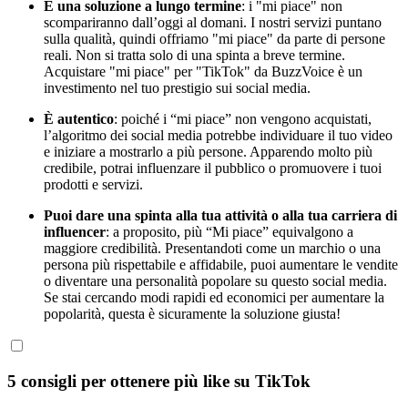
È una soluzione a lungo termine
: i "mi piace" non
scompariranno dall’oggi al domani. I nostri servizi puntano
sulla qualità, quindi offriamo "mi piace" da parte di persone
reali. Non si tratta solo di una spinta a breve termine.
Acquistare "mi piace" per "TikTok" da BuzzVoice è un
investimento nel tuo prestigio sui social media.
È autentico
: poiché i “mi piace” non vengono acquistati,
l’algoritmo dei social media potrebbe individuare il tuo video
e iniziare a mostrarlo a più persone. Apparendo molto più
credibile, potrai influenzare il pubblico o promuovere i tuoi
prodotti e servizi.
Puoi dare una spinta alla tua attività o alla tua carriera di
influencer
: a proposito, più “Mi piace” equivalgono a
maggiore credibilità. Presentandoti come un marchio o una
persona più rispettabile e affidabile, puoi aumentare le vendite
o diventare una personalità popolare su questo social media.
Se stai cercando modi rapidi ed economici per aumentare la
popolarità, questa è sicuramente la soluzione giusta!
5 consigli per ottenere più like su TikTok