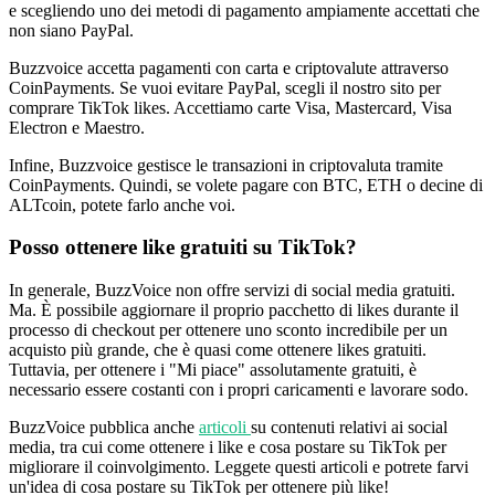
e scegliendo uno dei metodi di pagamento ampiamente accettati che
non siano PayPal.
Buzzvoice accetta pagamenti con carta e criptovalute attraverso
CoinPayments. Se vuoi evitare PayPal, scegli il nostro sito per
comprare TikTok likes. Accettiamo carte Visa, Mastercard, Visa
Electron e Maestro.
Infine, Buzzvoice gestisce le transazioni in criptovaluta tramite
CoinPayments. Quindi, se volete pagare con BTC, ETH o decine di
ALTcoin, potete farlo anche voi.
Posso ottenere like gratuiti su TikTok?
In generale, BuzzVoice non offre servizi di social media gratuiti.
Ma. È possibile aggiornare il proprio pacchetto di likes durante il
processo di checkout per ottenere uno sconto incredibile per un
acquisto più grande, che è quasi come ottenere likes gratuiti.
Tuttavia, per ottenere i "Mi piace" assolutamente gratuiti, è
necessario essere costanti con i propri caricamenti e lavorare sodo.
BuzzVoice pubblica anche
articoli
su contenuti relativi ai social
media, tra cui come ottenere i like e cosa postare su TikTok per
migliorare il coinvolgimento. Leggete questi articoli e potrete farvi
un'idea di cosa postare su TikTok per ottenere più like!