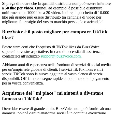
Si prega di notare che la quantità distribuita non può essere inferiore
a
50 like per video
. Quindi, ad esempio, è possibile distribuire
uniformemente 1000 like a 20 video. Inoltre, il pacchetto di 10.000
like più grande può essere distribuito tra centinaia di video per
migliorare il prestigio del vostro marchio personale o aziendale!
BuzzVoice è il posto migliore per comprare TikTok
likes?
Potete stare certi che l'acquisto di TikTok likes da BuzzVoice
supererà le vostre aspettative. In caso di necessità di assistenza,
contattateci all'indirizzo
support@buzzvoice.com.
Abbiamo anni di esperienza nella fornitura di servizi di social media
per un'ampia rete globale di clienti. I servizi TikTok likes e altri
servizi TikTok sono la nuova aggiunta al vasto elenco di servizi
disponibili. Offriamo consegne rapide e molti metodi di pagamento
per la vostra convenienza.
Acquistare dei "mi piace" mi aiuterà a diventare
famoso su TikTok?
Dovrebbe essere di grande aiuto. BuzzVoice non può fornire alcuna
garanzia, poiché ogni piattaforma social è in continua evoluzione.