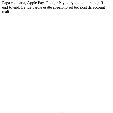
end-to-end. Le tue parole esatte appaiono sul tuo post da account
reali.
@alex.designs
Sono un grande fan!