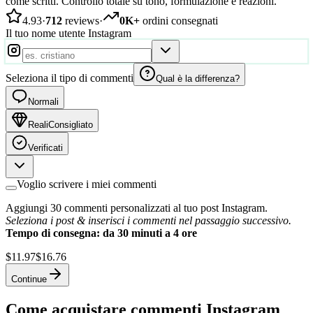
come scritti. Controllo totale su tono, formulazione e reazioni.
4.93
·
712
reviews
·
0K+
ordini consegnati
Il tuo nome utente Instagram
Seleziona il tipo di commenti
Qual è la differenza?
Normali
Reali
Consigliato
Verificati
Voglio scrivere i miei commenti
Aggiungi 30 commenti personalizzati al tuo post Instagram.
Seleziona i post & inserisci i commenti nel passaggio successivo.
Tempo di consegna: da 30 minuti a 4 ore
$11.97
$16.76
Continue
Come acquistare commenti Instagram