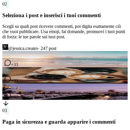
Seleziona i post e inserisci i tuoi commenti
Scegli su quali post ricevere commenti, poi digita esattamente ciò
che vuoi pubblicare. Usa emoji, fai domande, promuovi i tuoi punti
di forza: le tue parole sui tuoi post.
@jessica.creates
· 247
post
4
commenti
+33
2
commenti
7
commenti
03
Paga in sicurezza e guarda apparire i commenti
Paga con carta, Apple Pay, Google Pay o crypto, con crittografia