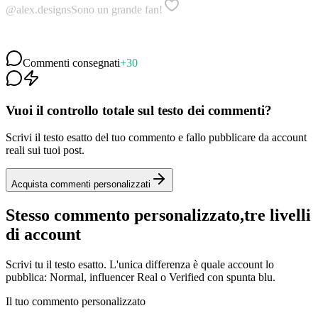
@travel.vibes
Adoro il tuo lavoro
@mia_creates
Fantastico 👏👏👏
Commenti consegnati
+30
Vuoi il controllo totale sul testo dei commenti?
Scrivi il testo esatto del tuo commento e fallo pubblicare da account
reali sui tuoi post.
Acquista commenti personalizzati
Stesso commento personalizzato,
tre livelli
di account
Scrivi tu il testo esatto. L'unica differenza è quale account lo
pubblica: Normal, influencer Real o Verified con spunta blu.
Il tuo commento personalizzato
“
Ho appena ordinato il set in lino color crema! Quando esce la