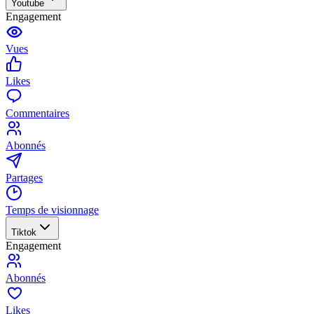
Youtube
Engagement
Vues
Likes
Commentaires
Abonnés
Partages
Temps de visionnage
Tiktok
Engagement
Abonnés
Likes