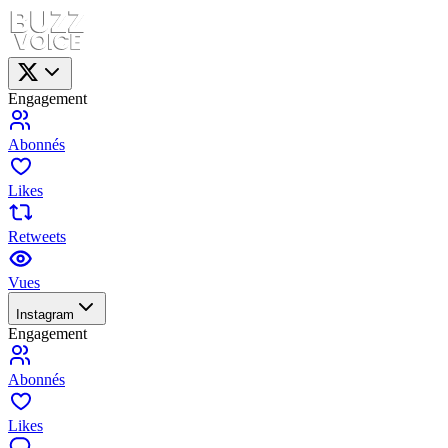
Engagement
Abonnés
Likes
Retweets
Vues
Instagram
Engagement
Abonnés
Likes