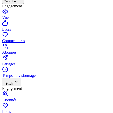
Youtube
Engagement
Vues
Likes
Commentaires
Abonnés
Partages
Temps de visionnage
Tiktok
Engagement
Abonnés
Likes