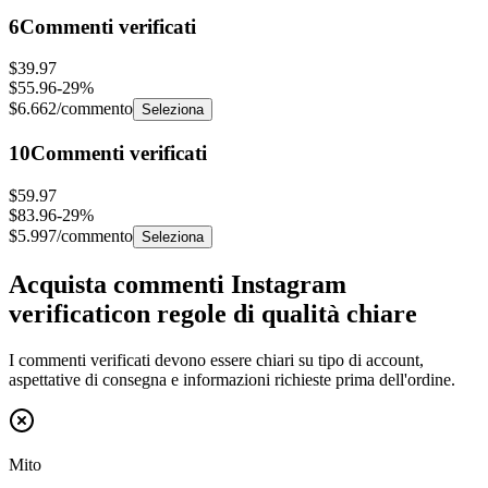
6
Commenti verificati
$39.97
$55.96
-
29
%
$6.662
/commento
Seleziona
10
Commenti verificati
$59.97
$83.96
-
29
%
$5.997
/commento
Seleziona
Acquista commenti Instagram
verificati
con regole di qualità chiare
I commenti verificati devono essere chiari su tipo di account,
aspettative di consegna e informazioni richieste prima dell'ordine.
Mito
"
I commenti verificati sono uguali ai commenti