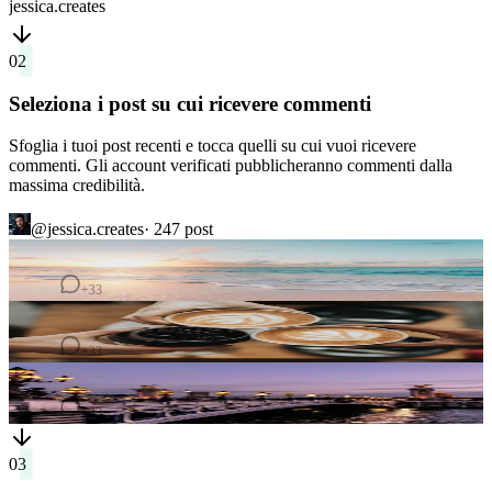
02
Seleziona i post su cui ricevere commenti
Sfoglia i tuoi post recenti e tocca quelli su cui vuoi ricevere
commenti. Gli account verificati pubblicheranno commenti dalla
massima credibilità.
@jessica.creates
· 247
post
4
commenti
+33
2
commenti
7
commenti
03
Paga in sicurezza e guarda apparire i commenti