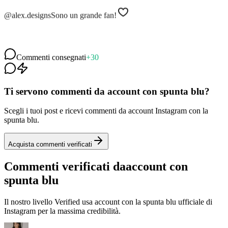
@alex.designs
Sono un grande fan!
@travel.vibes
Adoro il tuo lavoro
@mia_creates
Fantastico 👏👏👏
Commenti consegnati
+30
Ti servono commenti da account con spunta blu?
Scegli i tuoi post e ricevi commenti da account Instagram con la
spunta blu.
Acquista commenti verificati
Commenti verificati da
account con
spunta blu
Il nostro livello Verified usa account con la spunta blu ufficiale di
Instagram per la massima credibilità.