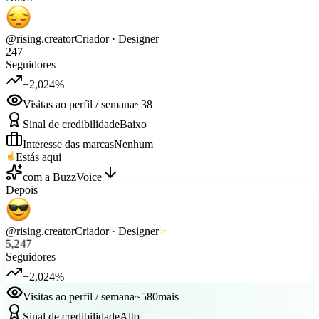
@rising.creator
Criador · Designer
247
Seguidores
+2,024%
Visitas ao perfil / semana
~38
Sinal de credibilidade
Baixo
Interesse das marcas
Nenhum
Estás aqui
com a BuzzVoice
Depois
@rising.creator
Criador · Designer
5,247
Seguidores
+2,024%
Visitas ao perfil / semana
~580
mais
Sinal de credibilidade
Alto