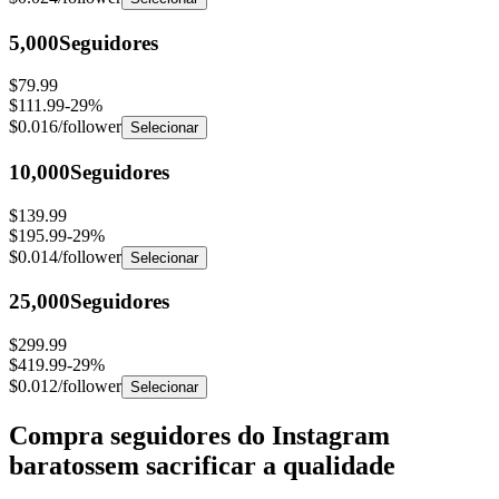
5,000
Seguidores
$79.99
$111.99
-
29
%
$0.016
/follower
Selecionar
10,000
Seguidores
$139.99
$195.99
-
29
%
$0.014
/follower
Selecionar
25,000
Seguidores
$299.99
$419.99
-
29
%
$0.012
/follower
Selecionar
Compra seguidores do Instagram
baratos
sem sacrificar a qualidade
Preços baixos não significam baixa qualidade. Eis porque a