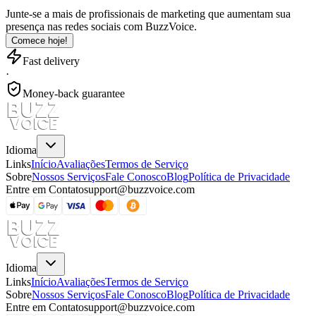
Junte-se a mais de
profissionais de marketing
que aumentam sua
presença nas redes sociais com BuzzVoice.
Comece hoje!
Fast delivery
·
Money-back guarantee
Idioma
Links
Início
Avaliações
Termos de Serviço
Sobre
Nossos Serviços
Fale Conosco
Blog
Política de Privacidade
Entre em Contato
support@buzzvoice.com
Idioma
Links
Início
Avaliações
Termos de Serviço
Sobre
Nossos Serviços
Fale Conosco
Blog
Política de Privacidade
Entre em Contato
support@buzzvoice.com