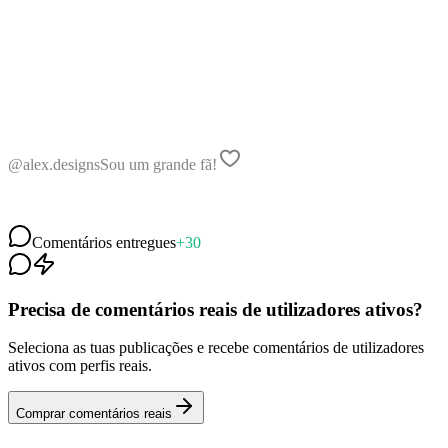
@alex.designs
Sou um grande fã!
@travel.vibes
Adoro o teu trabalho
@mia_creates
Incrível 👏👏👏
Comentários entregues
+30
Precisa de comentários reais de utilizadores ativos?
Seleciona as tuas publicações e recebe comentários de utilizadores
ativos com perfis reais.
Comprar comentários reais
Comentários Reais de
Utilizadores Ativos