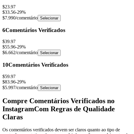
$23.97
$33.56
-
29
%
$7.990
/comentário
Selecionar
6
Comentários Verificados
$39.97
$55.96
-
29
%
$6.662
/comentário
Selecionar
10
Comentários Verificados
$59.97
$83.96
-
29
%
$5.997
/comentário
Selecionar
Compre Comentários Verificados no
Instagram
Com Regras de Qualidade
Claras
Os comentários verificados devem ser claros quanto ao tipo de
conta, às expectativas de entrega e à informação necessária antes de
fazer o pedido.