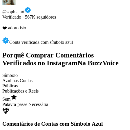
@sophia.art
Verificado · 567K seguidores
❤️ adoro isto
Conta verificada com símbolo azul
Porquê Comprar Comentários
Verificados no Instagram
Na BuzzVoice
Símbolo
Azul nas Contas
Públicas
Publicações e Reels
Sem
Palavra-passe Necessária
Comentários de Contas com Símbolo Azul
Cada comentário vem de um perfil real e ativo do Instagram, não de