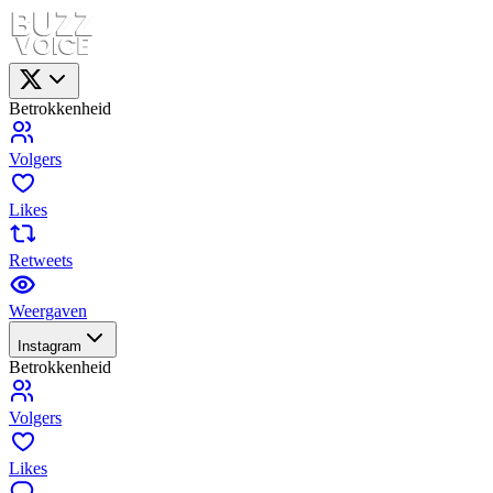
Betrokkenheid
Volgers
Likes
Retweets
Weergaven
Instagram
Betrokkenheid
Volgers
Likes