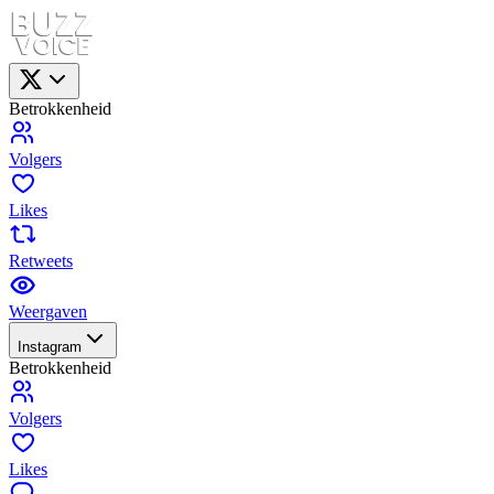
Betrokkenheid
Volgers
Likes
Retweets
Weergaven
Instagram
Betrokkenheid
Volgers
Likes