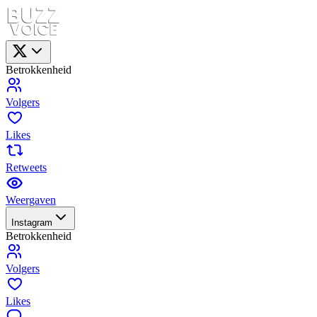
Betrokkenheid
Volgers
Likes
Retweets
Weergaven
Instagram
Betrokkenheid
Volgers
Likes