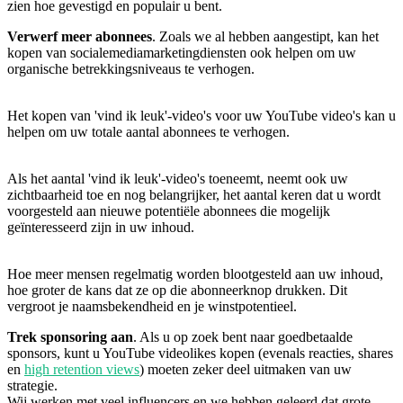
zien hoe gevestigd en populair u bent.
Verwerf meer abonnees
. Zoals we al hebben aangestipt, kan het
kopen van socialemediamarketingdiensten ook helpen om uw
organische betrekkingsniveaus te verhogen.
Het kopen van 'vind ik leuk'-video's voor uw YouTube video's kan u
helpen om uw totale aantal abonnees te verhogen.
Als het aantal 'vind ik leuk'-video's toeneemt, neemt ook uw
zichtbaarheid toe en nog belangrijker, het aantal keren dat u wordt
voorgesteld aan nieuwe potentiële abonnees die mogelijk
geïnteresseerd zijn in uw inhoud.
Hoe meer mensen regelmatig worden blootgesteld aan uw inhoud,
hoe groter de kans dat ze op die abonneerknop drukken. Dit
vergroot je naamsbekendheid en je winstpotentieel.
Trek sponsoring aan
. Als u op zoek bent naar goedbetaalde
sponsors, kunt u YouTube videolikes kopen (evenals reacties, shares
en
high retention views
) moeten zeker deel uitmaken van uw
strategie.
Wij werken met veel influencers en we hebben geleerd dat grote