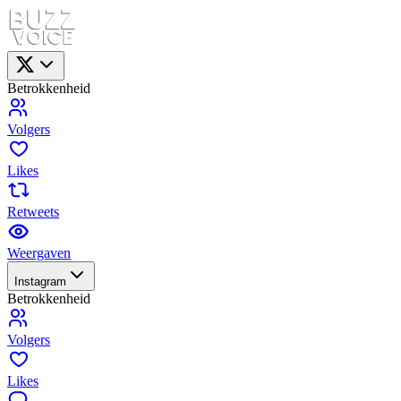
Betrokkenheid
Volgers
Likes
Retweets
Weergaven
Instagram
Betrokkenheid
Volgers
Likes