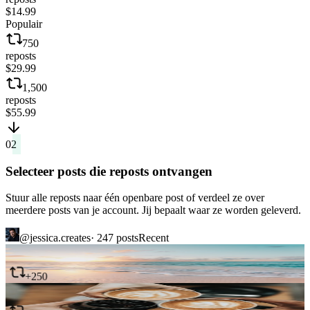
$14.99
Populair
750
reposts
$29.99
1,500
reposts
$55.99
02
Selecteer posts die reposts ontvangen
Stuur alle reposts naar één openbare post of verdeel ze over
meerdere posts van je account. Jij bepaalt waar ze worden geleverd.
@jessica.creates
· 247
posts
Recent
1,842
reposts
932
reposts