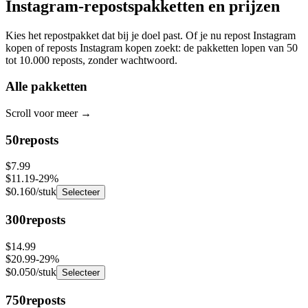
Instagram-reposts
pakketten en prijzen
Kies het repostpakket dat bij je doel past. Of je nu repost Instagram
kopen of reposts Instagram kopen zoekt: de pakketten lopen van 50
tot 10.000 reposts, zonder wachtwoord.
Alle pakketten
Scroll voor meer
→
50
reposts
$7.99
$11.19
-
29
%
$0.160
/stuk
Selecteer
300
reposts
$14.99
$20.99
-
29
%
$0.050
/stuk
Selecteer
750
reposts