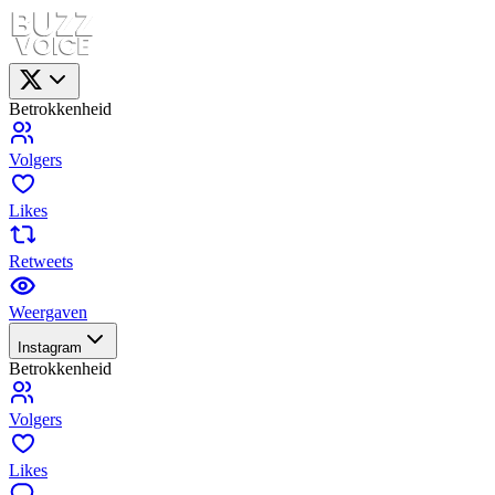
Betrokkenheid
Volgers
Likes
Retweets
Weergaven
Instagram
Betrokkenheid
Volgers
Likes