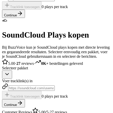
0 plays per track
Tracklink toevoegen
Continue
SoundCloud Plays kopen
Bij BuzzVoice kun je SoundCloud plays kopen met directe levering
en gegarandeerde resultaten. Selecteer eenvoudig een pakket, voer
je SoundCloud gebruikersnaam in en selecteer de berichten.
5.00
·
27
reviews
·
0K+
bestellingen geleverd
Selecteer pakket
Voer tracklink(s) in
0 plays per track
Tracklink toevoegen
Continue
Customer Reviews
5.00
/5
·
27
reviews