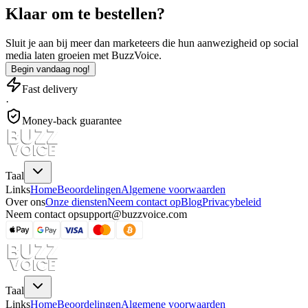
Klaar om te bestellen?
Sluit je aan bij meer dan
marketeers
die hun aanwezigheid op social
media laten groeien met BuzzVoice.
Begin vandaag nog!
Fast delivery
·
Money-back guarantee
Taal
Links
Home
Beoordelingen
Algemene voorwaarden
Over ons
Onze diensten
Neem contact op
Blog
Privacybeleid
Neem contact op
support@buzzvoice.com
Taal
Links
Home
Beoordelingen
Algemene voorwaarden