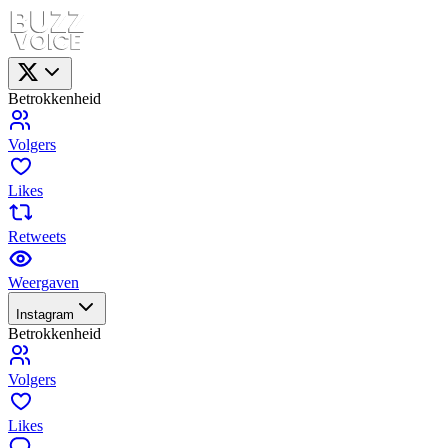
Betrokkenheid
Volgers
Likes
Retweets
Weergaven
Instagram
Betrokkenheid
Volgers
Likes