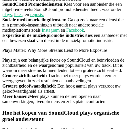
SoundCloud Promotiediensten:
Kies voor een aanbieder die een
uitgebreide reeks SoundCloud promotiediensten biedt, waaronder
plays
,
likes
, en
reposts.
Sociale mediamarketingdiensten:
Ga op zoek naar een dienst die
zijn promotie-inspanningen uitbreidt naar andere sociale
mediaplatforms zoals
Instagram
en
Facebook
.
Expertise in de muziekpromotie-industrie:
Kies een aanbieder met
een bewezen staat van dienst in de muziekpromotie-industrie.
Plays Matter: Why More Streams Lead to More Exposure
Plays zijn een belangrijke factor op SoundCloud en beïnvloeden de
zichtbaarheid en de waargenomen populariteit van uw track. Dit is
waarom meer streams kunnen leiden tot een grotere zichtbaarheid:
Grotere zichtbaarheid:
Tracks met meer plays worden eerder
weergegeven in zoekresultaten en aanbevelingen.
Grotere geloofwaardigheid:
Een hoog aantal plays vergroot uw
geloofwaardigheid als artiest.
Meer kansen:
Meer plays kunnen deuren openen naar
samenwerkingen, liveoptredens en zelfs platencontracten.
Hoe het kopen van SoundCloud plays organische
groei ondersteunt