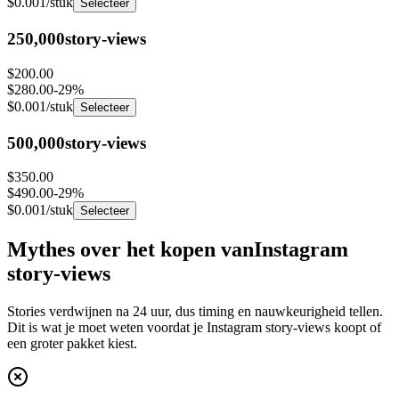
250,000
story-views
$200.00
$280.00
-
29
%
$0.001
/stuk
Selecteer
500,000
story-views
$350.00
$490.00
-
29
%
$0.001
/stuk
Selecteer
Mythes over het kopen van
Instagram
story-views
Stories verdwijnen na 24 uur, dus timing en nauwkeurigheid tellen.
Dit is wat je moet weten voordat je Instagram story-views koopt of
een groter pakket kiest.
Mythe