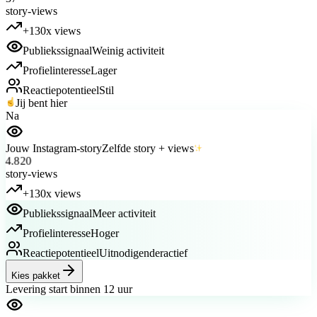
+130x views
Publiekssignaal
Weinig activiteit
Profielinteresse
Lager
Reactiepotentieel
Stil
Jij bent hier
Na
Jouw Instagram-story
Zelfde story + views
4.820
story-views
+130x views
Publiekssignaal
Meer activiteit
Profielinteresse
Hoger
Reactiepotentieel
Uitnodigender
actief
Kies pakket
Levering start binnen 12 uur
Story-views