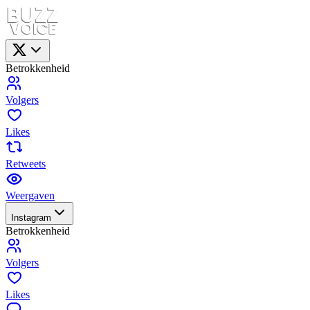
Betrokkenheid
Volgers
Likes
Retweets
Weergaven
Instagram
Betrokkenheid
Volgers
Likes