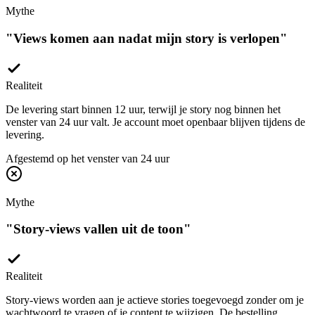
"
Views komen aan nadat mijn story is verlopen
"
Realiteit
De levering start binnen 12 uur, terwijl je story nog binnen het
venster van 24 uur valt. Je account moet openbaar blijven tijdens de
levering.
Afgestemd op het venster van 24 uur
Mythe
"
Story-views vallen uit de toon
"
Realiteit
Story-views worden aan je actieve stories toegevoegd zonder om je
wachtwoord te vragen of je content te wijzigen. De bestelling
ondersteunt het aantal views, niet reacties of antwoorden.